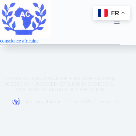
FR
conscience africaine
ENFORCED DISAPPEARANCE OF ATIH AKUMBU
JOSEPH AN UNARMED CIVILIAN IN BAMENDA,
NORTH-WEST REGION OF CAMEROON
conscience africaine
12 mai 2026
Non classé