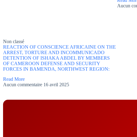
Read Mor
Aucun co
Non classé
REACTION OF CONSCIENCE AFRICAINE ON THE
ARREST, TORTURE AND INCOMMUNICADO
DETENTION OF ISHAKA ABDEL BY MEMBERS
OF CAMEROON DEFENSE AND SECURITY
FORCES IN BAMENDA, NORTHWEST REGION:
Read More
Aucun commentaire
16 avril 2025