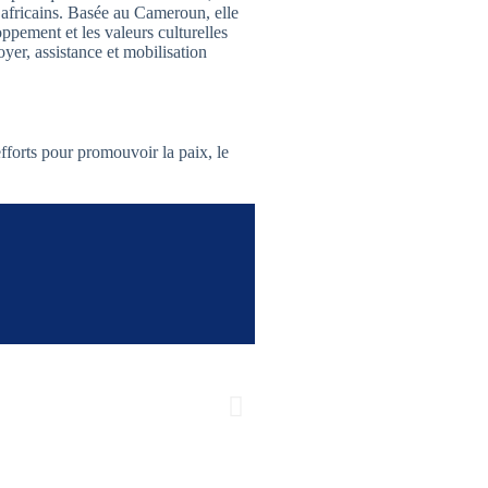
africains. Basée au Cameroun, elle
oppement et les valeurs culturelles
oyer, assistance et mobilisation
efforts pour promouvoir la paix, le
SUBJECT: FORCE
ALLEGEDLY BY D
SUBJECT: FORCEFUL 
conscience af
No Comment