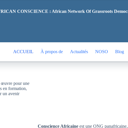
RICAN CONSCIENCE : African Network Of Grassroots Democ
ACCUEIL
À propos de
Actualités
NOSO
Blog
œuvre pour une
es en formation,
ir un avenir
Conscience Africaine
est une ONG panafricaine, a