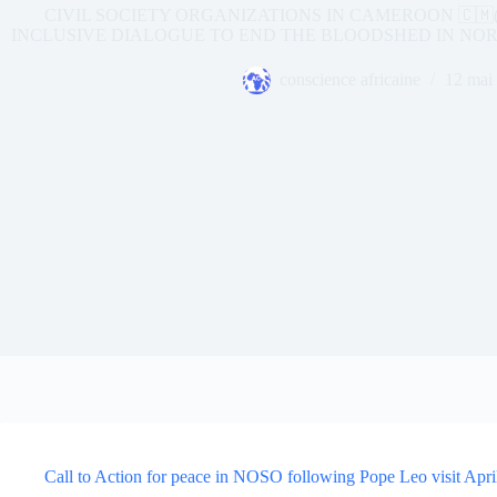
CIVIL SOCIETY ORGANIZATIONS IN CAMEROON 🇨🇲(
INCLUSIVE DIALOGUE TO END THE BLOODSHED IN NO
conscience africaine
12 mai
Call to Action for peace in NOSO following Pope Leo visit Apri