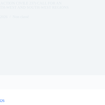
ACTION CIVILE 237) CALL FOR AN
RTH-WEST AND SOUTH-WEST REGIONS
 2026
Non classé
l26